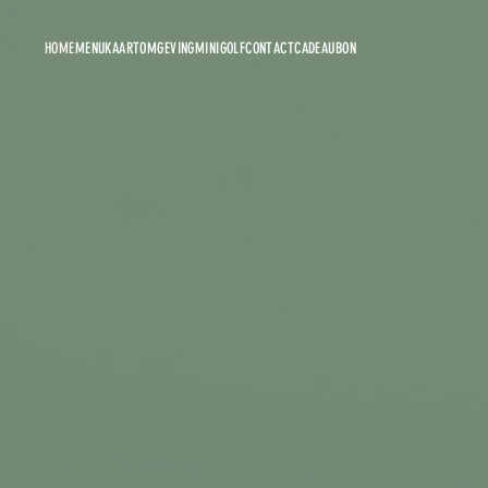
HOME
MENUKAART
OMGEVING
MINIGOLF
CONTACT
CADEAUBON