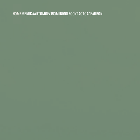
HOME
MENUKAART
OMGEVING
MINIGOLF
CONTACT
CADEAUBON