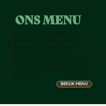
ONS MENU
Een selectie van lokale favorieten,
seizoensspecials en vertrouwde
klassiekers. Van aperitieven en
borrelhapjes tot uitgebreide
lunchgerechten en smaakvolle diners:
proef de bourgondische smaken van
MonteNova.
BEKIJK MENU