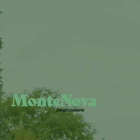
MonteNova
Bergbrasserie