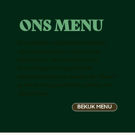
ONS MENU
Een selectie van lokale favorieten,
seizoensspecials en vertrouwde
klassiekers. Van aperitieven en
borrelhapjes tot uitgebreide
lunchgerechten en smaakvolle diners:
proef de bourgondische smaken van
MonteNova.
BEKIJK MENU