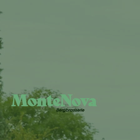
MonteNova
Bergbrasserie