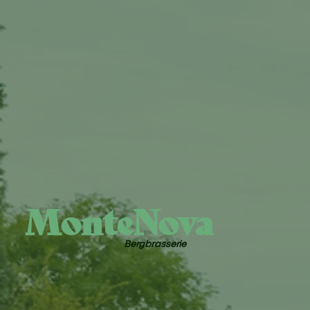
MonteNova
Bergbrasserie