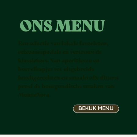
ONS MENU
Een selectie van lokale favorieten,
seizoensspecials en vertrouwde
klassiekers. Van aperitieven en
borrelhapjes tot uitgebreide
lunchgerechten en smaakvolle diners:
proef de bourgondische smaken van
MonteNova.
BEKIJK MENU