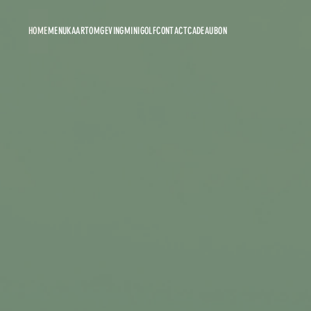
HOME
MENUKAART
OMGEVING
MINIGOLF
CONTACT
CADEAUBON